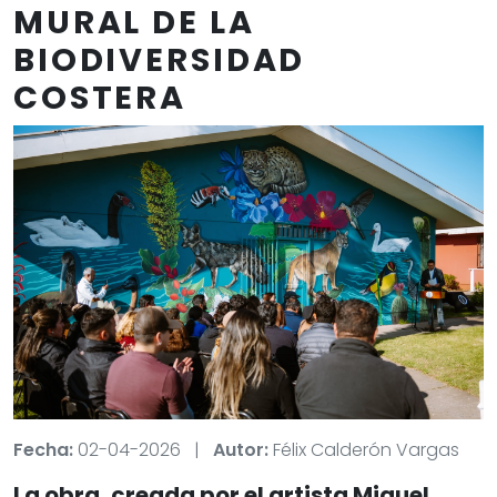
MURAL DE LA
BIODIVERSIDAD
COSTERA
Fecha:
02-04-2026
|
Autor:
Félix Calderón Vargas
La obra, creada por el artista Miguel