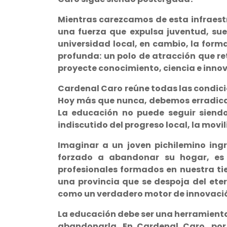
Mientras carezcamos de esta infraes
una fuerza que expulsa juventud, sue
universidad local, en cambio, la for
profunda: un polo de atracción que re
proyecte conocimiento, ciencia e innov
Cardenal Caro reúne todas las condici
Hoy más que nunca, debemos erradicar 
La educación no puede seguir siendo
indiscutido del progreso local, la movil
Imaginar a un joven pichilemino ingr
forzado a abandonar su hogar, es 
profesionales formados en nuestra tie
una provincia que se despoja del ete
como un verdadero motor de innovació
La educación debe ser una herramient
abandonarla. En Cardenal Caro, por