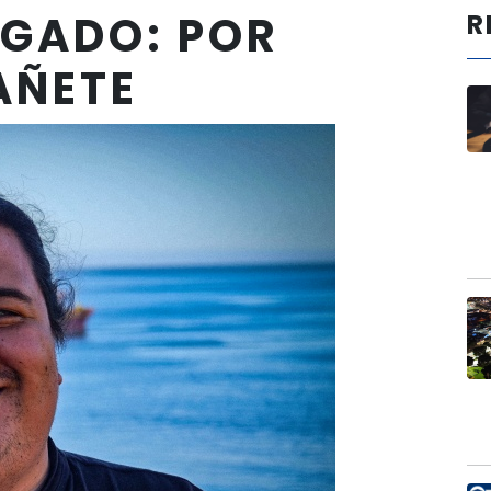
IGADO: POR
R
AÑETE