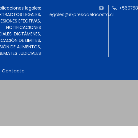
blicaciones legales:
‪+569768
XTRACTOS LEGALES,
legales@expresodelacosta.cl
ESIONES EFECTIVAS,
NOTIFICACIONES
CIALES, DICTÁMENES,
ICACIÓN DE LIMITES,
SIÓN DE ALIMENTOS,
REMATES JUDICIALES
Contacto