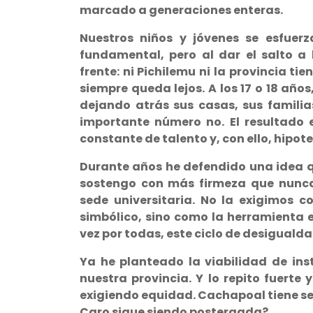
marcado a generaciones enteras.
Nuestros niños y jóvenes se esfuer
fundamental, pero al dar el salto a 
frente: ni Pichilemu ni la provincia t
siempre queda lejos. A los 17 o 18 año
dejando atrás sus casas, sus familias
importante número no. El resultado e
constante de talento y, con ello, hipote
Durante años he defendido una idea q
sostengo con más firmeza que nunca
sede universitaria. No la exigimos
simbólico, sino como la herramienta
vez por todas, este ciclo de desigualdad
Ya he planteado la viabilidad de ins
nuestra provincia. Y lo repito fuerte
exigiendo equidad. Cachapoal tiene se
Caro sigue siendo postergada?